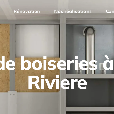
Rénovation
Nos réalisations
Con
e boiseries à 
Riviere