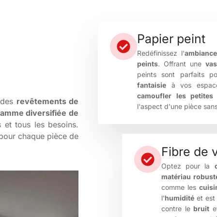
Papier peint
Redéfinissez l'
ambianc
peints
. Offrant une
va
peints sont parfaits 
fantaisie
à vos espace
camoufler les petites
 des
revêtements de
l'aspect d'une pièce san
amme diversifiée de
 et tous les besoins.
pour chaque pièce de
Fibre de 
Optez pour la
matériau robust
comme les
cuisi
l'
humidité
et es
contre le
bruit
e