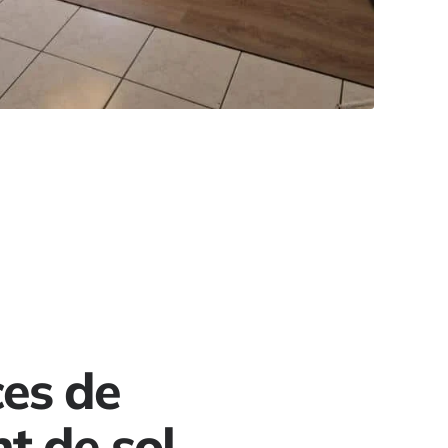
ces de
t de sol