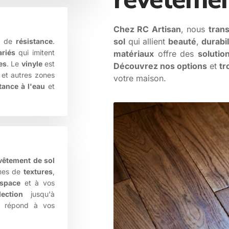
Chez RC Artisan
, nous
tran
sol
qui allient
beauté
,
durabil
 de
résistance
.
ariés
qui imitent
matériaux
offre des
solutio
es
. Le
vinyle
est
Découvrez nos options
et
tr
et autres zones
votre maison.
tance à l'eau
et
vêtement de sol
mes de
textures
,
space
et à vos
lection
jusqu'à
répond à vos