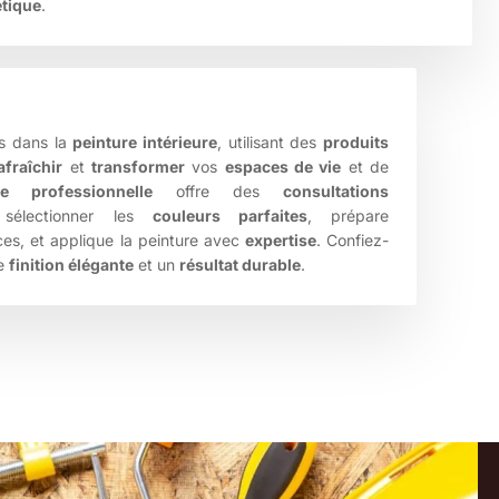
étique
.
s dans la
peinture intérieure
, utilisant des
produits
afraîchir
et
transformer
vos
espaces de vie
et de
pe professionnelle
offre des
consultations
électionner les
couleurs parfaites
, prépare
es, et applique la peinture avec
expertise
. Confiez-
ne
finition élégante
et un
résultat durable
.