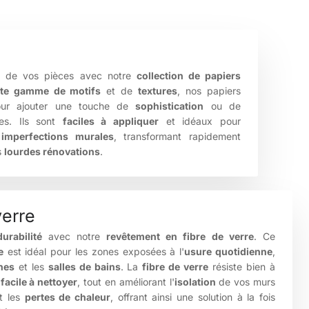
e
de vos pièces avec notre
collection de papiers
ste gamme de motifs
et de
textures
, nos papiers
pour ajouter une touche de
sophistication
ou de
s. Ils sont
faciles à appliquer
et idéaux pour
 imperfections murales
, transformant rapidement
s
lourdes rénovations
.
verre
durabilité
avec notre
revêtement en fibre de verre
. Ce
e
est idéal pour les zones exposées à l'
usure quotidienne
,
nes
et les
salles de bains
. La
fibre de verre
résiste bien à
t
facile à nettoyer
, tout en améliorant l'
isolation
de vos murs
t les
pertes de chaleur
, offrant ainsi une solution à la fois