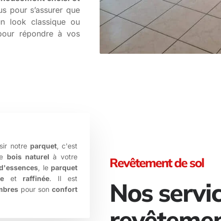
ous pour s’assurer que
un look classique ou
our répondre à vos
isir notre
parquet
, c'est
le
bois naturel
à votre
Revêtement de sol
t d'essences
, le
parquet
te
et
raffinée
. Il est
Nos servi
mbres
pour son
confort
revêtemen