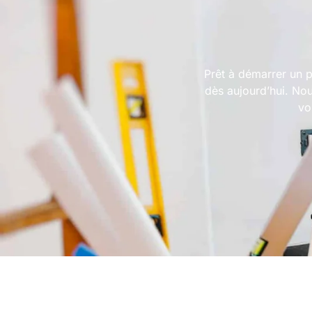
Prêt à démarrer un p
dès aujourd’hui. Nou
vo