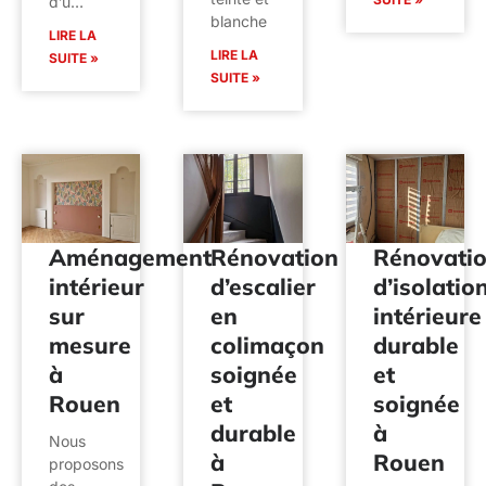
d’u…
blanche
LIRE LA
LIRE LA
SUITE »
SUITE »
Aménagement
Rénovation
Rénovati
intérieur
d’escalier
d’isolatio
sur
en
intérieure
mesure
colimaçon
durable
à
soignée
et
Rouen
et
soignée
durable
à
Nous
à
Rouen
proposons