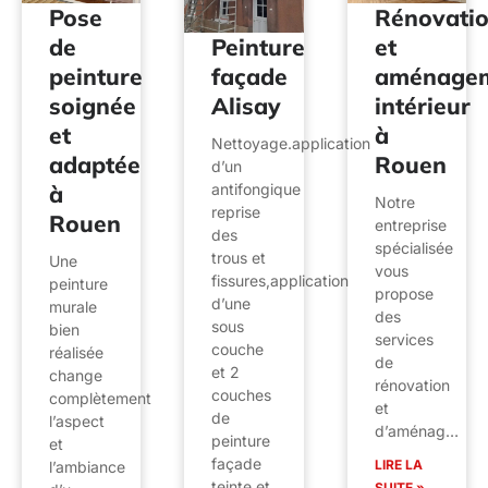
Pose
Rénovati
de
et
Peinture
peinture
aménage
façade
soignée
intérieur
Alisay
et
à
Nettoyage.application
adaptée
Rouen
d’un
à
antifongique
Notre
reprise
Rouen
entreprise
des
spécialisée
trous et
Une
vous
fissures,application
peinture
propose
d’une
murale
des
sous
bien
services
couche
réalisée
de
et 2
change
rénovation
couches
complètement
et
de
l’aspect
d’aménag…
peinture
et
façade
LIRE LA
l’ambiance
teinte et
SUITE »