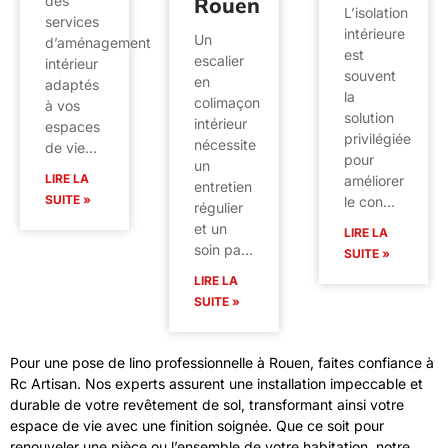
des
Rouen
L’isolation
services
intérieure
Un
d’aménagement
est
escalier
intérieur
souvent
en
adaptés
la
colimaçon
à vos
solution
intérieur
espaces
privilégiée
nécessite
de vie…
pour
un
LIRE LA
améliorer
entretien
SUITE »
le con…
régulier
et un
LIRE LA
soin pa…
SUITE »
LIRE LA
SUITE »
Pour une pose de lino professionnelle à Rouen, faites confiance à
Rc Artisan. Nos experts assurent une installation impeccable et
durable de votre revêtement de sol, transformant ainsi votre
espace de vie avec une finition soignée. Que ce soit pour
renouveler une pièce ou l’ensemble de votre habitation, notre