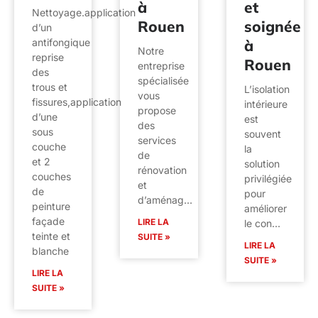
à
et
Nettoyage.application
Rouen
soignée
d’un
à
antifongique
Notre
reprise
Rouen
entreprise
des
spécialisée
trous et
L’isolation
vous
fissures,application
intérieure
propose
d’une
est
des
sous
souvent
services
couche
la
de
et 2
solution
rénovation
couches
privilégiée
et
de
pour
d’aménag…
peinture
améliorer
façade
LIRE LA
le con…
teinte et
SUITE »
LIRE LA
blanche
SUITE »
LIRE LA
SUITE »