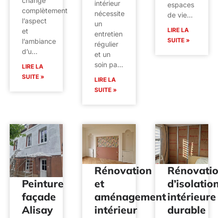
change
intérieur
espaces
complètement
nécessite
de vie…
l’aspect
un
LIRE LA
et
entretien
SUITE »
l’ambiance
régulier
d’u…
et un
soin pa…
LIRE LA
SUITE »
LIRE LA
SUITE »
Rénovation
Rénovati
et
d’isolatio
Peinture
aménagement
intérieure
façade
intérieur
durable
Alisay