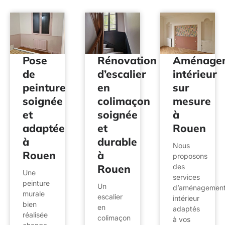
Pose
Rénovation
Aménage
de
d’escalier
intérieur
peinture
en
sur
soignée
colimaçon
mesure
et
soignée
à
adaptée
et
Rouen
à
durable
Nous
Rouen
à
proposons
Rouen
des
Une
services
peinture
Un
d’aménagemen
murale
escalier
intérieur
bien
en
adaptés
réalisée
colimaçon
à vos