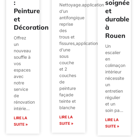
:
soignée
Nettoyage.application
Peinture
et
d’un
et
durable
antifongique
reprise
Décoration
à
des
Rouen
trous et
Offrez
fissures,application
un
Un
d’une
nouveau
escalier
sous
souffle à
en
couche
vos
colimaçon
et 2
espaces
intérieur
couches
avec
nécessite
de
notre
un
peinture
service
entretien
façade
de
régulier
teinte et
rénovation
et un
blanche
intérie…
soin pa…
LIRE LA
LIRE LA
LIRE LA
SUITE »
SUITE »
SUITE »