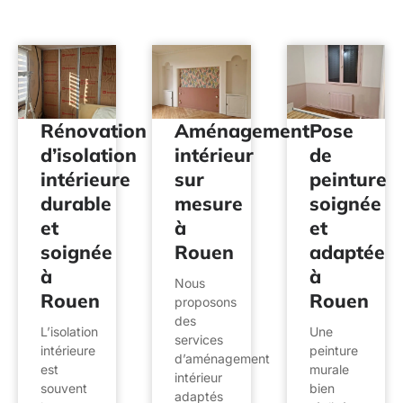
Rénovation
Aménagement
Pose
d’isolation
intérieur
de
intérieure
sur
peinture
durable
mesure
soignée
et
à
et
soignée
Rouen
adaptée
à
à
Nous
Rouen
Rouen
proposons
des
L’isolation
Une
services
intérieure
peinture
d’aménagement
est
murale
intérieur
souvent
bien
adaptés