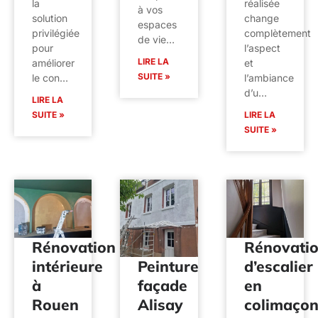
la
réalisée
à vos
solution
change
espaces
privilégiée
complètement
de vie…
pour
l’aspect
LIRE LA
améliorer
et
SUITE »
le con…
l’ambiance
d’u…
LIRE LA
SUITE »
LIRE LA
SUITE »
Rénovation
Rénovati
intérieure
d’escalier
Peinture
à
en
façade
Rouen
colimaço
Alisay