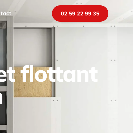
tact
02 59 22 99 35
t flottant
n