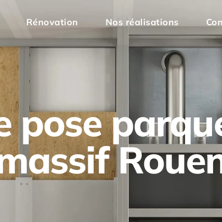
Rénovation
Nos réalisations
Con
e pose parque
massif Roue