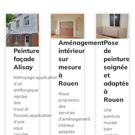
Aménagement
Pose
intérieur
de
Peinture
sur
peinture
façade
mesure
soignée
Alisay
à
et
Nettoyage.application
Rouen
adaptée
d’un
à
antifongique
Nous
reprise
Rouen
proposons
des
des
trous et
Une
services
fissures,application
peinture
d’aménagement
d’une
murale
intérieur
sous
bien
adaptés
couche