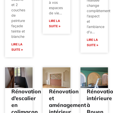
réalisée
à vos
et 2
change
espaces
couches
complètement
de vie…
de
l’aspect
peinture
LIRE LA
et
façade
SUITE »
l’ambiance
teinte et
d’u…
blanche
LIRE LA
LIRE LA
SUITE »
SUITE »
Rénovation
Rénovation
Rénovati
d’escalier
et
intérieure
en
aménagement
à
colimaçon
intérieur
Rouen