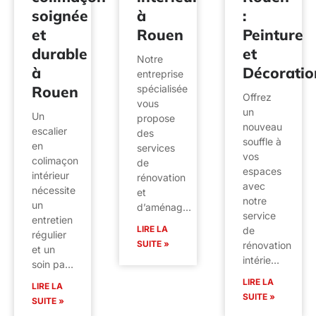
soignée
à
:
et
Rouen
Peinture
durable
et
Notre
à
Décoratio
entreprise
Rouen
spécialisée
Offrez
vous
un
Un
propose
nouveau
escalier
des
souffle à
en
services
vos
colimaçon
de
espaces
intérieur
rénovation
avec
nécessite
et
notre
un
d’aménag…
service
entretien
LIRE LA
de
régulier
SUITE »
rénovation
et un
intérie…
soin pa…
LIRE LA
LIRE LA
SUITE »
SUITE »