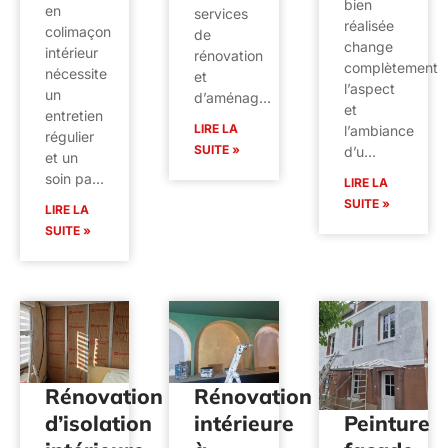
bien
en
services
réalisée
colimaçon
de
change
intérieur
rénovation
complètement
nécessite
et
l’aspect
un
d’aménag…
et
entretien
LIRE LA
l’ambiance
régulier
SUITE »
d’u…
et un
soin pa…
LIRE LA
SUITE »
LIRE LA
SUITE »
Rénovation
Rénovation
d’isolation
intérieure
Peinture