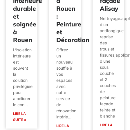
intérieure
à
façade
durable
Rouen
Alisay
et
:
Nettoyage.appli
soignée
Peinture
d’un
à
et
antifongique
reprise
Rouen
Décoration
des
trous et
L’isolation
Offrez
fissures,applica
intérieure
un
d’une
est
nouveau
sous
souvent
souffle à
couche
la
vos
et 2
solution
espaces
couches
privilégiée
avec
de
pour
notre
peinture
améliorer
service
façade
le con…
de
teinte et
rénovation
LIRE LA
blanche
intérie…
SUITE »
LIRE LA
LIRE LA