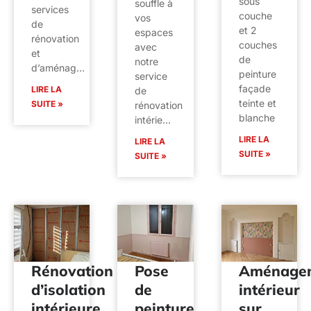
sous
souffle à
services
couche
vos
de
et 2
espaces
rénovation
couches
avec
et
de
notre
d’aménag…
peinture
service
façade
LIRE LA
de
teinte et
SUITE »
rénovation
blanche
intérie…
LIRE LA
LIRE LA
SUITE »
SUITE »
Rénovation
Pose
Aménage
d’isolation
de
intérieur
intérieure
peinture
sur