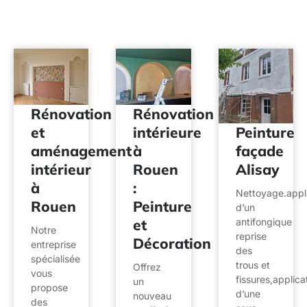
Rénovation
Rénovation
et
intérieure
Peinture
aménagement
à
façade
intérieur
Rouen
Alisay
à
:
Nettoyage.appli
Rouen
Peinture
d’un
et
antifongique
Notre
reprise
Décoration
entreprise
des
spécialisée
trous et
Offrez
vous
fissures,applica
un
propose
d’une
nouveau
des